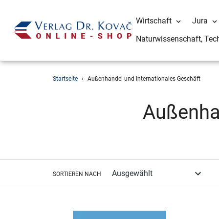
Wirtschaft
Jura
Naturwissenschaft, Tec
Direkt
Startseite
›
Außenhandel und Internationales Geschäft
zum
Inhalt
S
Außenhan
a
m
SORTIEREN NACH
m
l