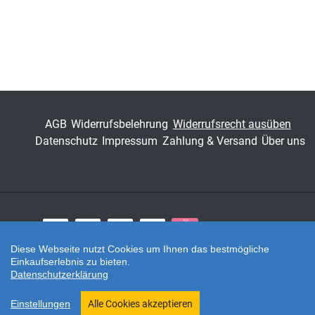
AGB
Widerrufsbelehrung
Widerrufsrecht ausüben
Datenschutz
Impressum
Zahlung & Versand
Über uns
Zahlungsarten
Diese Webseite nutzt Cookies um Ihnen das bestmögliche
Einkaufserlebnis zu bieten.
Twitter
Datenschutzerklärung
Shop erstellt mit VersaCommerce.
Einstellungen
Alle Cookies akzeptieren