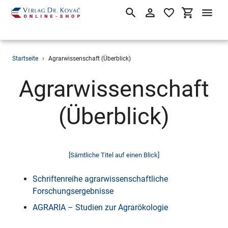
Suchen
Einloggen
Einkaufsw
Direkt
Startseite
›
Agrarwissenschaft (Überblick)
zum
Inhalt
Agrarwissenschaft
(Überblick)
[Sämtliche Titel auf einen Blick]
Schriftenreihe agrarwissenschaftliche
Forschungsergebnisse
AGRARIA – Studien zur Agrarökologie