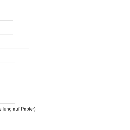
_______
_______
_______________
________
________
________
eilung auf Papier)