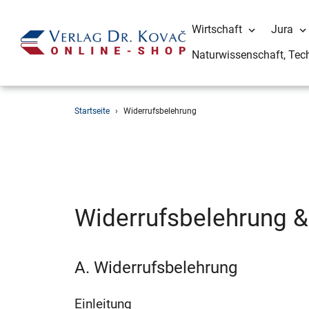
Wirtschaft
Jura
Naturwissenschaft, Tec
Direkt
Startseite
›
Widerrufsbelehrung
zum
Inhalt
Widerrufsbelehrung &
A. Widerrufsbelehrung
Einleitung