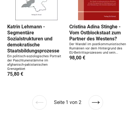
Katrin Lehmann -
Cristina Adina Stinghe -
Segmentäre
Vom Ostblockstaat zum
Sozialstrukturen und
Partner des Westens?
demokratische
Der Wandel im postkommunistischen
Rumänien vor dem Hintergrund des
Staatsbildungsprozesse
EU-Beitrittsprozesses und sein...
Ein politisch-soziologisches Portrait
98,00 €
der Paschtunenstämme im
afghanisch-pakistanischen
Grenzgebiet
75,80 €
Seite 1 von 2
Vorherige
Nächste
Seite
Seite