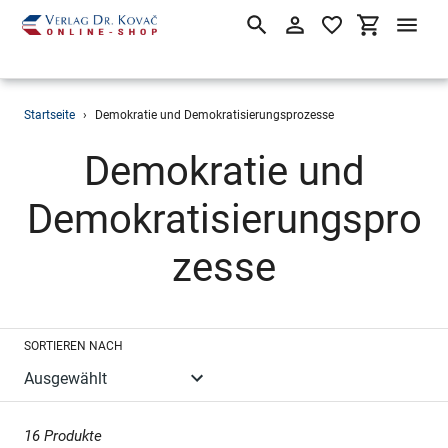
Suchen
Einloggen
Einkaufsw
Direkt
Startseite
›
Demokratie und Demokratisierungsprozesse
zum
Inhalt
S
Demokratie und
a
Demokratisierungspro
m
zesse
m
SORTIEREN NACH
l
u
16 Produkte