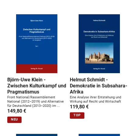
n
g
:
Björn-Uwe Klein -
Helmut Schmidt -
Zwischen Kulturkampf und
Demokratie in Subsahara-
Pragmatismus
Afrika
Front National/Rassemblement
Eine Analyse ihrer Entstehung und
National (2012–2019) und Alternative
Wirkung auf Recht und Wirtschaft
für Deutschland (2013–2020) im ...
119,80 €
149,80 €
TOP
NEU