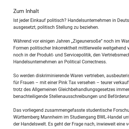
Zum Inhalt
Ist jeder Einkauf politisch? Handelsunternehmen in Deut
ausgesetzt, politisch Stellung zu beziehen.
Während vor einigen Jahren „Zigeunersoße“ noch im Ware
Formen politischer Inkorrektheit mittlerweile weitgehen
noch in der Produkt- und Servicepolitik, den Vertriebsm
Handelsunternehmen an Political Correctness.
So werden diskriminierende Waren vertrieben, ausbeuteri
für Frauen – mit einer Pink Tax versehen – teurer verkauf
trotz des Allgemeinen Gleichbehandlungsgesetzes imme
benachteiligende Stellenausschreibungen und Beförderu
Das vorliegend zusammengefasste studentische Forschu
Württemberg Mannheim im Studiengang BWL-Handel unters
der Handelswelt. Es geht der Frage nach, inwieweit ein