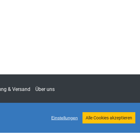
haltigkeits-Management – Studien zur
haltigen Unternehmensführung
-1638
chaft
ung & Versand
Über uns
Einstellungen
Alle Cookies akzeptieren
Twitter
Shop erstellt mit VersaCommerce.