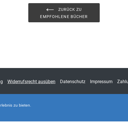
Schriftenreihe
Nach
ZURÜCK ZU
nach
EMPFOHLENE BÜCHER
ISSN
1868
Band
49
Fachbereich
Wirts
ng
Widerrufsrecht ausüben
Datenschutz
Impressum
Zahl
lebnis zu bieten.