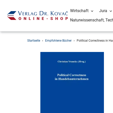
Wirtschaft
Jura
Naturwissenschaft, Tec
Direkt
Startseite
›
Empfohlene Bücher
›
Political Correctness in 
zum
Inhalt