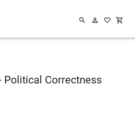
Suchen
Einloggen
Einkau
- Political Correctness