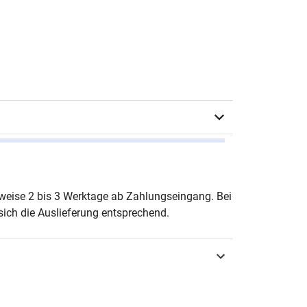
tian Vranckx (Hrsg.)
erweise 2 bis 3 Werktage ab Zahlungseingang. Bei
ich die Auslieferung entsprechend.
urg 2023
3-339-13498-1
rnehmensführung & Organisation