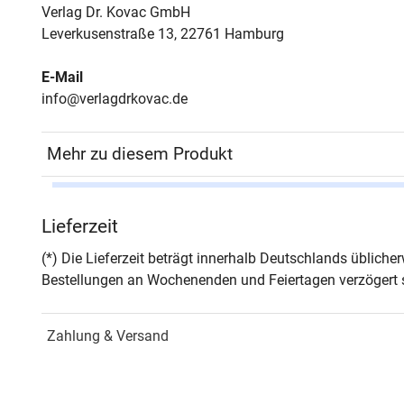
Verlag Dr. Kovac GmbH
Leverkusenstraße 13, 22761 Hamburg
E-Mail
info@verlagdrkovac.de
Mehr zu diesem Produkt
Autor*in
Chris
Lieferzeit
Seiten
124
(*) Die Lieferzeit beträgt innerhalb Deutschlands üblich
Bestellungen an Wochenenden und Feiertagen verzögert s
Jahr
Hamb
Zahlung & Versand
ISBN
978-
Fachdisziplin
Unte