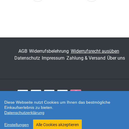
Seite
Seite
AGB
Widerrufsbelehrung
Widerrufsrecht ausüben
Datenschutz
Impressum
Zahlung & Versand
Über uns
Zahlungsarten
Diese Webseite nutzt Cookies um Ihnen das bestmögliche
Einkaufserlebnis zu bieten.
Twitter
Datenschutzerklärung
Shop erstellt mit VersaCommerce.
Einstellungen
Alle Cookies akzeptieren