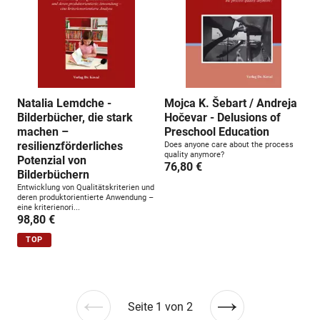
Natalia Lemdche -
Mojca K. Šebart / Andreja
Bilderbücher, die stark
Hočevar - Delusions of
machen –
Preschool Education
resilienzförderliches
Does anyone care about the process
quality anymore?
Potenzial von
76,80 €
Bilderbüchern
Entwicklung von Qualitätskriterien und
deren produktorientierte Anwendung –
eine kriterienori...
98,80 €
TOP
Seite 1 von 2
Vorherige
Nächste