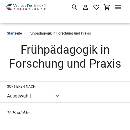
Suchen
Einloggen
Einkaufsw
Direkt
Startseite
›
Frühpädagogik in Forschung und Praxis
zum
Inhalt
S
Frühpädagogik in
a
Forschung und Praxis
m
SORTIEREN NACH
m
l
16 Produkte
u