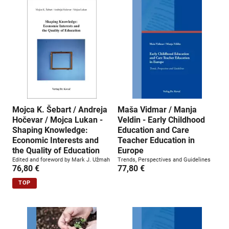
n
g
:
Mojca K. Šebart / Andreja
Maša Vidmar / Manja
Hočevar / Mojca Lukan -
Veldin - Early Childhood
Shaping Knowledge:
Education and Care
Economic Interests and
Teacher Education in
the Quality of Education
Europe
Edited and foreword by Mark J. Užmah
Trends, Perspectives and Guidelines
76,80 €
77,80 €
TOP