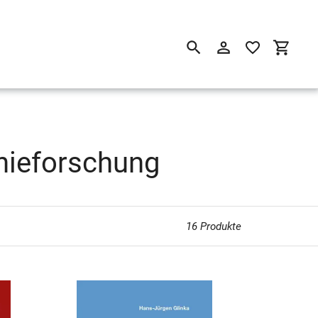
Suchen
Einloggen
Einkau
hieforschung
16 Produkte