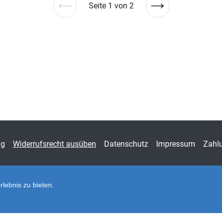
Seite 1 von 2
Vorherige
Nächste
Seite
Seite
ng
Widerrufsrecht ausüben
Datenschutz
Impressum
Zahl
lebnis zu bieten.