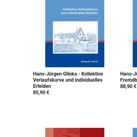
u
n
g
:
Hans-Jürgen Glinka - Kollektive
Hans-Jü
Verlaufskurve und individuelles
Fremdb
Erleiden
88,90 €
85,90 €