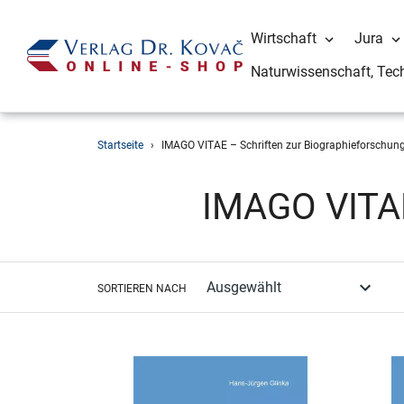
Wirtschaft
Jura
Naturwissenschaft, Tec
Direkt
Startseite
›
IMAGO VITAE – Schriften zur Biographieforschun
zum
Inhalt
S
IMAGO VITAE
a
m
SORTIEREN NACH
m
l