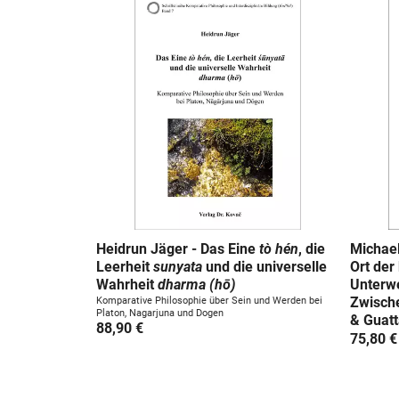
Heidrun Jäger - Das Eine
tò hén
, die
Michael
Leerheit
sunyata
und die universelle
Ort der
Wahrheit
dharma (hō)
Unterwe
Zwisch
Komparative Philosophie über Sein und Werden bei
Platon, Nagarjuna und Dogen
& Guatt
88,90 €
75,80 €