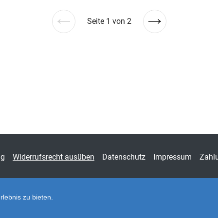
Seite 1 von 2
Vorherige
Nächste
Seite
Seite
ng
Widerrufsrecht ausüben
Datenschutz
Impressum
Zahl
lebnis zu bieten.