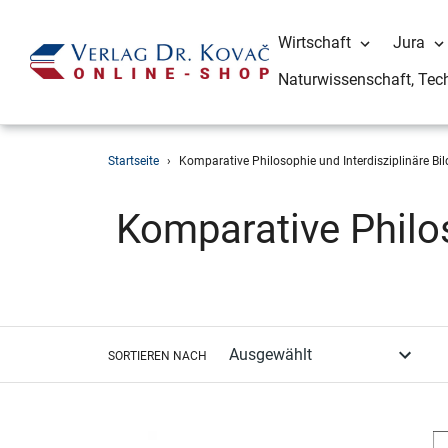
Wirtschaft
Jura
Naturwissenschaft, Tec
Direkt
Startseite
›
Komparative Philosophie und Interdisziplinäre Bi
zum
Inhalt
S
Komparative Philos
a
m
SORTIEREN NACH
m
l