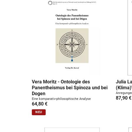
u
n
g
:
Vera Moritz - Ontologie des
Julia L
Panentheismus bei Spinoza und bei
(Klima
Dogen
Anregungen
87,90 €
Eine komparativ-philosophische Analyse
64,80 €
NEU