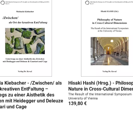
a Kiebacher - /Zwischen/ als
Hisaki Hashi (Hrsg.) - Philoso
 kreativen EntFaltung –
Nature in Cross-Cultural Dime
gs zu einer Aisthetik des
The Result of the International Symposium 
University of Vienna
en mit Heidegger und Deleuze
139,80 €
ari und Cage