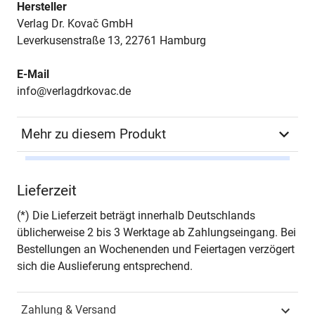
Hersteller
Verlag Dr. Kovač GmbH
Leverkusenstraße 13, 22761 Hamburg
E-Mail
info@verlagdrkovac.de
Mehr zu diesem Produkt
Autor*in
Michael Zieg
Lieferzeit
Seiten
486
(*) Die Lieferzeit beträgt innerhalb Deutschlands
üblicherweise 2 bis 3 Werktage ab Zahlungseingang. Bei
Jahr
Hamburg 2008
Bestellungen an Wochenenden und Feiertagen verzögert
sich die Auslieferung entsprechend.
ISBN
978-3-8300-3415-5
Zahlung & Versand
Schriftenreihe
Studien zur