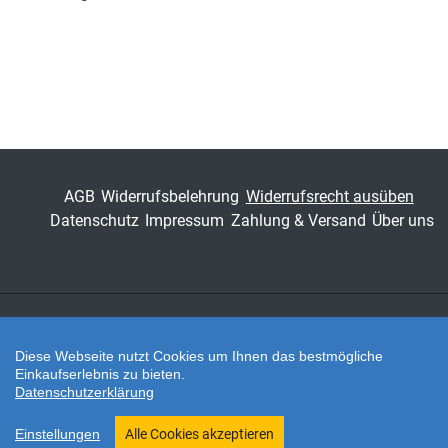
Geschichtsforschung des
Mittelalters
ISSN
1435-6619
Band
22
Fachbereich
Geisteswissenschaft
AGB
Widerrufsbelehrung
Widerrufsrecht ausüben
Datenschutz
Impressum
Zahlung & Versand
Über uns
Zahlungsarten
Diese Webseite nutzt Cookies um Ihnen das bestmögliche
Einkaufserlebnis zu bieten.
Datenschutzerklärung
Twitter
Shop erstellt mit VersaCommerce.
Einstellungen
Alle Cookies akzeptieren