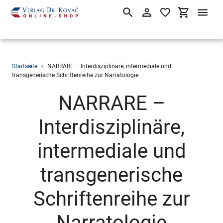
Suchen
Einloggen
Einkaufsw
Direkt
Startseite
›
NARRARE – Interdisziplinäre, intermediale und
zum
transgenerische Schriftenreihe zur Narratologie
Inhalt
S
NARRARE –
a
Interdisziplinäre,
m
intermediale und
m
transgenerische
l
Schriftenreihe zur
u
Narratologie