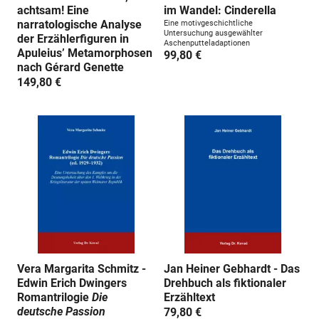
achtsam! Eine
im Wandel: Cinderella
narratologische Analyse
Eine motivgeschichtliche
Untersuchung ausgewählter
der Erzählerfiguren in
Aschenputteladaptionen
Apuleiusʼ Metamorphosen
99,80 €
nach Gérard Genette
149,80 €
Vera Margarita Schmitz -
Jan Heiner Gebhardt - Das
Edwin Erich Dwingers
Drehbuch als fiktionaler
Romantrilogie
Die
Erzähltext
deutsche Passion
79,80 €