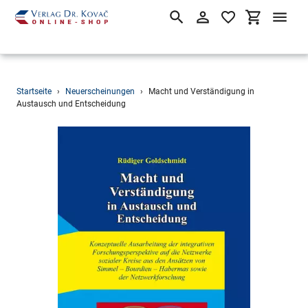
Suchen
Einloggen
Einkaufsw
Direkt
Startseite
›
Neuerscheinungen
›
Macht und Verständigung in
zum
Austausch und Entscheidung
Inhalt