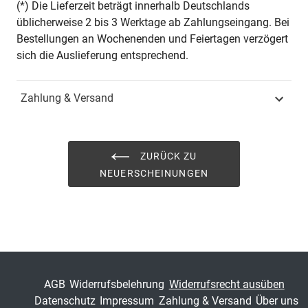
(*) Die Lieferzeit beträgt innerhalb Deutschlands
üblicherweise 2 bis 3 Werktage ab Zahlungseingang. Bei
Jahr
Hamburg 2025
Bestellungen an Wochenenden und Feiertagen verzögert
sich die Auslieferung entsprechend.
ISBN
978-3-339-14670-0
Zahlung & Versand
Schriftenreihe
Allgemeine Soziologie
und integrative Theorie
sowie integrative
Sozioanalyse
ZURÜCK ZU
NEUERSCHEINUNGEN
ISSN
3053-6391
Band
1
Fachbereich
Sozialwissenschaft
AGB
Widerrufsbelehrung
Widerrufsrecht ausüben
Datenschutz
Impressum
Zahlung & Versand
Über uns