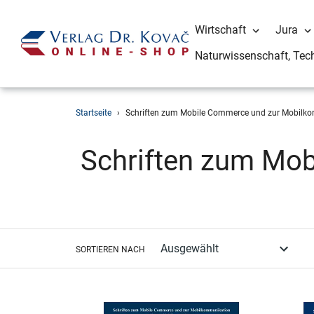
Wirtschaft
Jura
Naturwissenschaft, Tec
Direkt
Startseite
›
Schriften zum Mobile Commerce und zur Mobilk
zum
Inhalt
S
Schriften zum Mo
a
m
SORTIEREN NACH
m
l