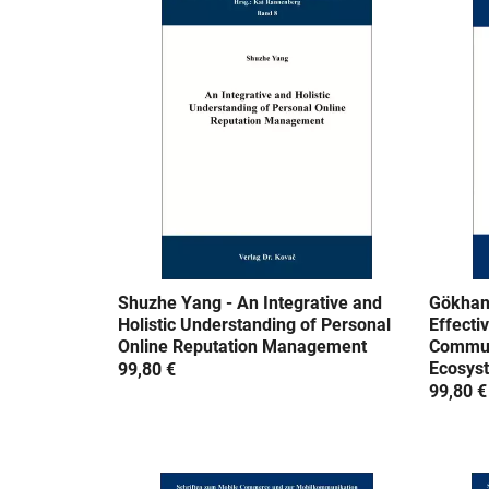
u
n
g
:
Shuzhe Yang - An Integrative and
Gökhan 
Holistic Understanding of Personal
Effecti
Online Reputation Management
Commun
Ecosys
99,80 €
99,80 €