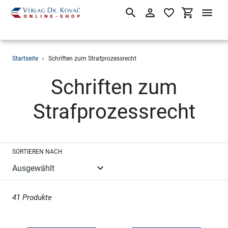
Suchen
Einloggen
Einkaufsw
Direkt
Startseite
›
Schriften zum Strafprozessrecht
zum
Inhalt
S
Schriften zum
a
Strafprozessrecht
m
SORTIEREN NACH
m
l
41 Produkte
u