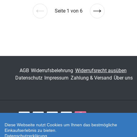
Seite 1 von 6
Vorherige
Nächste
Seite
Seite
AGB
Widerrufsbelehrung
Widerrufsrecht ausüben
Datenschutz
Impressum
Zahlung & Versand
Über uns
Zahlungsarten
Diese Webseite nutzt Cookies um Ihnen das bestmögliche
Einkaufserlebnis zu bieten.
Twitter
Datenschutzerklärung