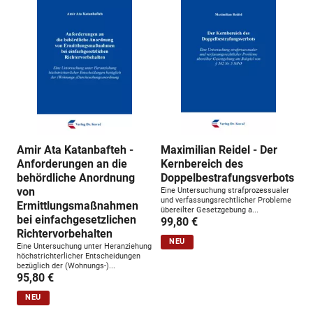
n
g
:
Amir Ata Katanbafteh -
Maximilian Reidel - Der
Anforderungen an die
Kernbereich des
behördliche Anordnung
Doppelbestrafungsverbots
von
Eine Untersuchung strafprozessualer
und verfassungsrechtlicher Probleme
Ermittlungsmaßnahmen
übereilter Gesetzgebung a...
bei einfachgesetzlichen
99,80 €
Richtervorbehalten
NEU
Eine Untersuchung unter Heranziehung
höchstrichterlicher Entscheidungen
bezüglich der (Wohnungs-)...
95,80 €
NEU