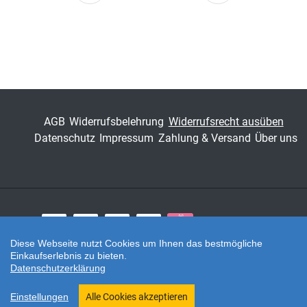
Seite
Seite
AGB
Widerrufsbelehrung
Widerrufsrecht ausüben
Datenschutz
Impressum
Zahlung & Versand
Über uns
Zahlungsarten
Diese Webseite nutzt Cookies um Ihnen das bestmögliche
Einkaufserlebnis zu bieten.
Twitter
Datenschutzerklärung
Shop erstellt mit VersaCommerce.
Einstellungen
Alle Cookies akzeptieren