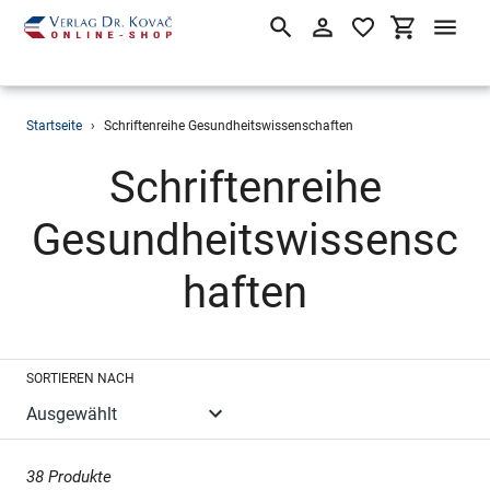
Suchen
Einloggen
Einkaufsw
Direkt
Startseite
›
Schriftenreihe Gesundheitswissenschaften
zum
Inhalt
S
Schriftenreihe
a
Gesundheitswissensc
m
haften
m
SORTIEREN NACH
l
u
38 Produkte