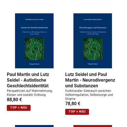
n
g
:
Paul Martin und Lutz
Lutz Seidel und Paul
Seidel - Autistische
Martin - Neurodivergenz
Geschlechtsidentität
und Substanzen
Perspektiven auf Wahrnehmung,
Funktionaler Gebrauch zwischen
Körper und soziale Ordnung
Selbstregulation, Selbstsorge und
88,80 €
Stigma
78,80 €
TOP + NEU
TOP + NEU