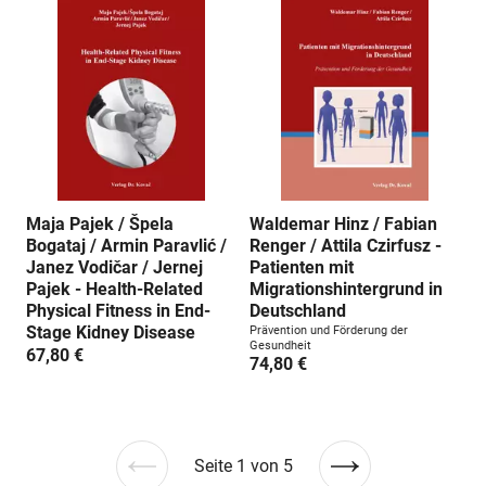
Maja Pajek / Špela
Waldemar Hinz / Fabian
Bogataj / Armin Paravlić /
Renger / Attila Czirfusz -
Janez Vodičar / Jernej
Patienten mit
Pajek - Health-Related
Migrationshintergrund in
Physical Fitness in End-
Deutschland
Stage Kidney Disease
Prävention und Förderung der
Gesundheit
67,80 €
74,80 €
Seite 1 von 5
Vorherige
Nächste