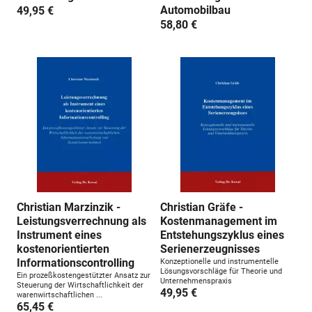
Automobilbau
49,95 €
58,80 €
Christian Marzinzik -
Christian Gräfe -
Leistungsverrechnung als
Kostenmanagement im
Instrument eines
Entstehungszyklus eines
kostenorientierten
Serienerzeugnisses
Informationscontrolling
Konzeptionelle und instrumentelle
Lösungsvorschläge für Theorie und
Ein prozeßkostengestützter Ansatz zur
Unternehmenspraxis
Steuerung der Wirtschaftlichkeit der
49,95 €
warenwirtschaftlichen ...
65,45 €