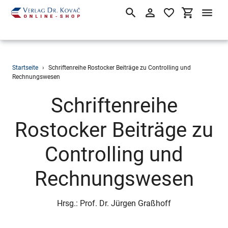
Suchen
Einloggen
Einkaufsw
Direkt
Startseite
›
Schriftenreihe Rostocker Beiträge zu Controlling und
zum
Rechnungswesen
Inhalt
S
Schriftenreihe
a
Rostocker Beiträge zu
m
Controlling und
m
Rechnungswesen
l
Hrsg.: Prof. Dr. Jürgen Graßhoff
u