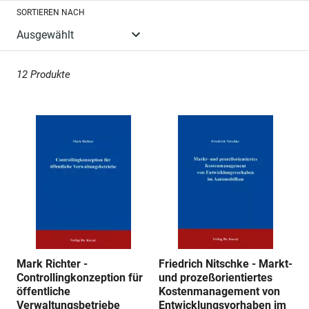
SORTIEREN NACH
n
g
12 Produkte
:
Mark Richter -
Friedrich Nitschke - Markt-
Controllingkonzeption für
und prozeßorientiertes
öffentliche
Kostenmanagement von
Verwaltungsbetriebe
Entwicklungsvorhaben im