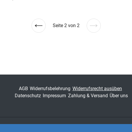
Seite 2 von 2
Vorherige
Nächste
Seite
Seite
AGB
Widerrufsbelehrung
Widerrufsrecht ausüben
Datenschutz
Impressum
Zahlung & Versand
Über uns
Zahlungsarten