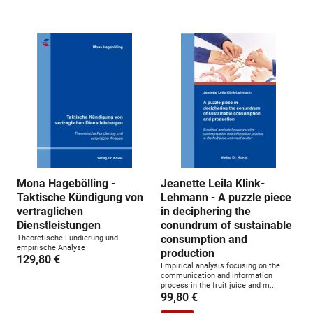
n
g
:
Mona Hagebölling -
Jeanette Leila Klink-
Taktische Kündigung von
Lehmann - A puzzle piece
vertraglichen
in deciphering the
Dienstleistungen
conundrum of sustainable
consumption and
Theoretische Fundierung und
empirische Analyse
production
129,80 €
Empirical analysis focusing on the
communication and information
process in the fruit juice and m...
99,80 €