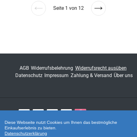
Seite 1 von 12
Vorherige
Nächste
Seite
Seite
AGB
Widerrufsbelehrung
Widerrufsrecht ausüben
Datenschutz
Impressum
Zahlung & Versand
Über uns
Zahlungsarten
Diese Webseite nutzt Cookies um Ihnen das bestmögliche
Einkaufserlebnis zu bieten.
Twitter
Datenschutzerklärung