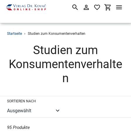
Suchen
Einloggen
Einkaufsw
Direkt
Startseite
›
Studien zum Konsumentenverhalten
zum
Inhalt
S
Studien zum
a
Konsumentenverhalte
m
n
m
SORTIEREN NACH
l
u
95 Produkte