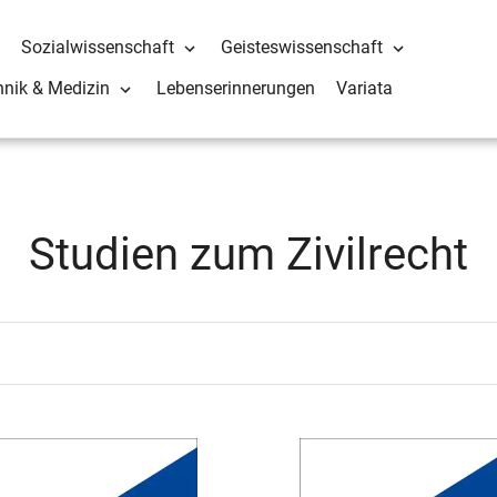
Sozialwissenschaft
Geisteswissenschaft
hnik & Medizin
Lebenserinnerungen
Variata
S
Studien zum Zivilrecht
a
m
m
l