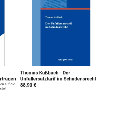
Thomas Kußbach - Der
rträgen
Unfallersatztarif im Schadensrecht
en auf die
88,90 €
tal...