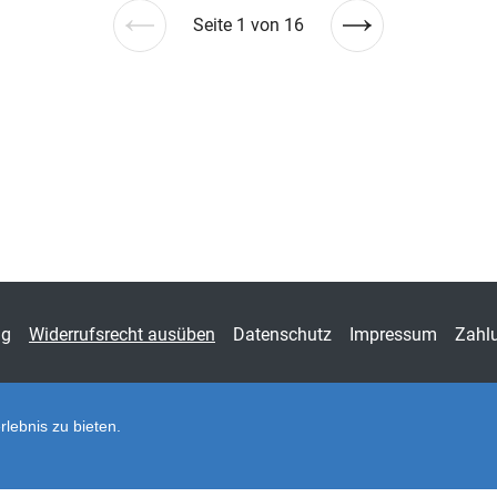
Seite 1 von 16
Vorherige
Nächste
Seite
Seite
ng
Widerrufsrecht ausüben
Datenschutz
Impressum
Zahl
lebnis zu bieten.