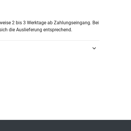
ette Leila Klink-Lehmann
erweise 2 bis 3 Werktage ab Zahlungseingang. Bei
ich die Auslieferung entsprechend.
englischer Sprache –
urg 2024
3-339-14032-6
eting & Absatz
ien zum Konsumentenverhalten
-9100