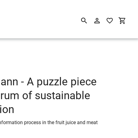
Suchen
Einloggen
Einkau
ann - A puzzle piece
drum of sustainable
ion
formation process in the fruit juice and meat