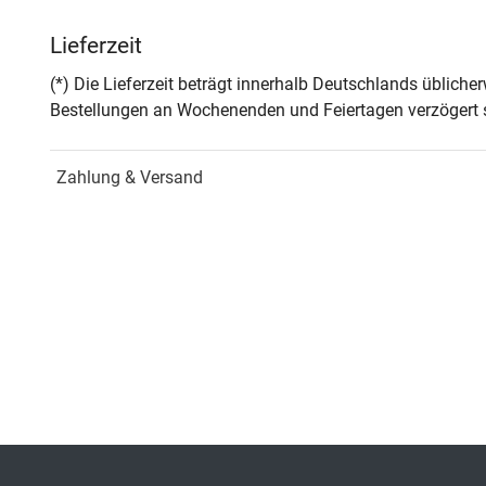
Autor*in
Jean
Lieferzeit
Seiten
374
(*) Die Lieferzeit beträgt innerhalb Deutschlands üblich
Bestellungen an Wochenenden und Feiertagen verzögert s
Zusatzinfos
– in 
Zahlung & Versand
Jahr
Hamb
ISBN
978-
Fachdisziplin
Mark
Schriftenreihe
Stud
ISSN
1613
Band
95