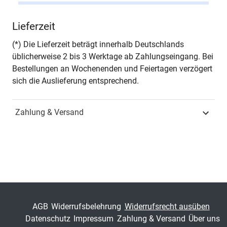
Autor*in
Stefan Klaußner
Lieferzeit
Seiten
348
(*) Die Lieferzeit beträgt innerhalb Deutschlands
üblicherweise 2 bis 3 Werktage ab Zahlungseingang. Bei
Jahr
Hamburg 2011
Bestellungen an Wochenenden und Feiertagen verzögert
sich die Auslieferung entsprechend.
ISBN
978-3-8300-5921-9
Zahlung & Versand
Fachdisziplin
Unternehmensführung &
Organisation
Schriftenreihe
Schriften zur Arbeits-,
Betriebs- und
Organisationspsychologie
ISSN
1611-2806
AGB
Widerrufsbelehrung
Widerrufsrecht ausüben
Datenschutz
Impressum
Zahlung & Versand
Über uns