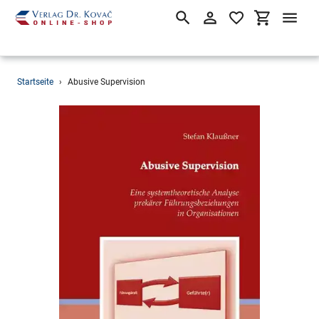
Suchen
Einloggen
Einkaufsw
Direkt
Startseite
›
Abusive Supervision
zum
Inhalt