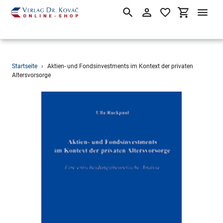
Suchen
Einloggen
Einkaufsw
Direkt
Startseite
›
Aktien- und Fondsinvestments im Kontext der privaten
zum
Altersvorsorge
Inhalt