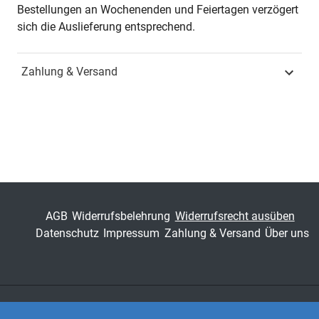
Jahr
Hamburg 2004
Bestellungen an Wochenenden und Feiertagen verzögert
sich die Auslieferung entsprechend.
ISBN
978-3-8300-1478-2
Zahlung & Versand
Fachdisziplin
Spezielle
Betriebswirtschaftslehren
Schriftenreihe
Schriftenreihe innovative
betriebswirtschaftliche
Forschung und Praxis
ISSN
1437-787X
AGB
Widerrufsbelehrung
Widerrufsrecht ausüben
Band
157
Datenschutz
Impressum
Zahlung & Versand
Über uns
Fachbereich
Wirtschaft
Zahlungsarten