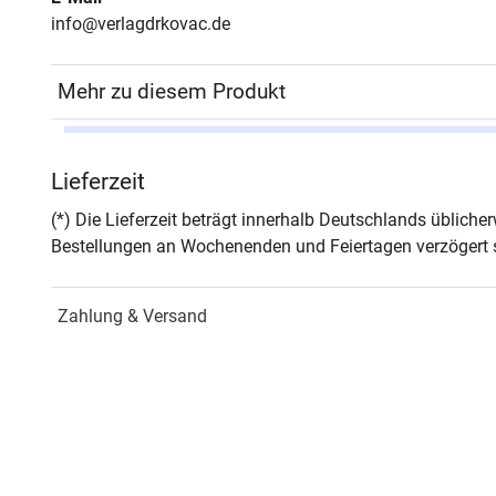
info@verlagdrkovac.de
Mehr zu diesem Produkt
Autor*in
Andr
Lieferzeit
Seiten
250
(*) Die Lieferzeit beträgt innerhalb Deutschlands üblich
Bestellungen an Wochenenden und Feiertagen verzögert s
Jahr
Hamb
Zahlung & Versand
ISBN
978-
Fachdisziplin
Didak
Schriftenreihe
Comp
ISSN
1861