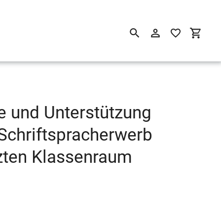
Suchen
Einloggen
Einkau
e und Unterstützung
Schriftspracherwerb
zten Klassenraum