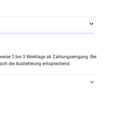
eas Lingnau
erweise 2 bis 3 Werktage ab Zahlungseingang. Bei
ich die Auslieferung entsprechend.
urg 2005
3-8300-2092-9
tik
utergestütztes Lernen
-1907