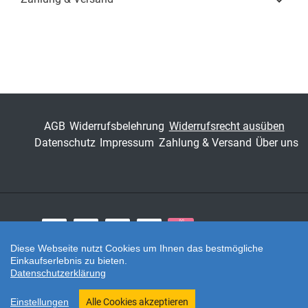
ISBN
978-3-8300-2711-9
Schriftenreihe
ANTIQUITATES –
Archäologische
Forschungsergebnisse
ISSN
1435-7445
AGB
Widerrufsbelehrung
Widerrufsrecht ausüben
Band
39
Datenschutz
Impressum
Zahlung & Versand
Über uns
Fachbereich
Geisteswissenschaft
Zahlungsarten
Diese Webseite nutzt Cookies um Ihnen das bestmögliche
Einkaufserlebnis zu bieten.
Twitter
Datenschutzerklärung
Shop erstellt mit VersaCommerce.
Einstellungen
Alle Cookies akzeptieren