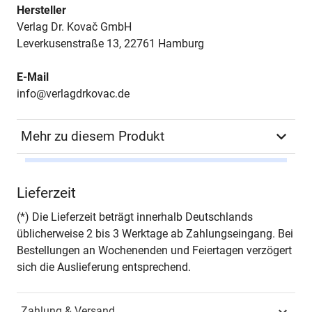
Hersteller
Verlag Dr. Kovač GmbH
Leverkusenstraße 13, 22761 Hamburg
E-Mail
info@verlagdrkovac.de
Mehr zu diesem Produkt
Autor*in
Frank M. Andraschko,
Lieferzeit
Barbara Kraus & Birte
Meller (Hrsg.)
(*) Die Lieferzeit beträgt innerhalb Deutschlands
üblicherweise 2 bis 3 Werktage ab Zahlungseingang. Bei
Seiten
432
Bestellungen an Wochenenden und Feiertagen verzögert
sich die Auslieferung entsprechend.
Jahr
Hamburg 2007
Zahlung & Versand