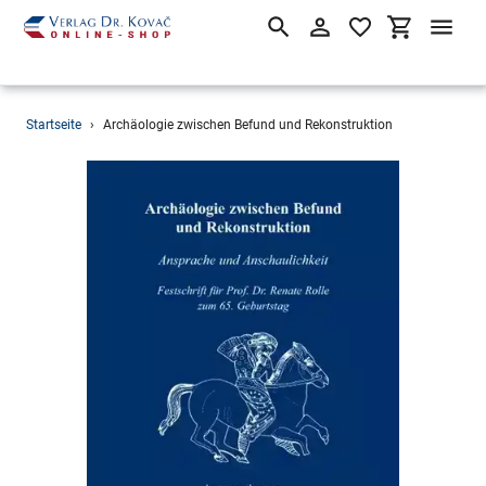
Suchen
Einloggen
Einkaufsw
Direkt
Startseite
›
Archäologie zwischen Befund und Rekonstruktion
zum
Inhalt