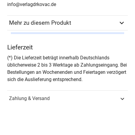
info@verlagdrkovac.de
Mehr zu diesem Produkt
Autor*in
Carsten Gröger
Lieferzeit
Seiten
502
(*) Die Lieferzeit beträgt innerhalb Deutschlands
üblicherweise 2 bis 3 Werktage ab Zahlungseingang. Bei
Jahr
Hamburg 2023
Bestellungen an Wochenenden und Feiertagen verzögert
sich die Auslieferung entsprechend.
ISBN
978-3-339-13494-3
Zahlung & Versand
Fachdisziplin
Wirtschaftsrecht &
Handelsrecht
Schriftenreihe
Steuerrecht in Forschung
und Praxis