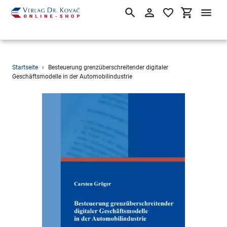
Suchen
Einloggen
Einkaufsw
Direkt
Startseite
›
Besteuerung grenzüberschreitender digitaler
zum
Geschäftsmodelle in der Automobilindustrie
Inhalt