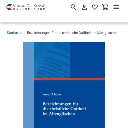
Suchen
Einloggen
Einkaufsw
Direkt
Startseite
›
Bezeichnungen für die christliche Gottheit im Altenglischen
zum
Inhalt