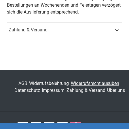
Jahr
Hamburg 2010
Bestellungen an Wochenenden und Feiertagen verzögert
sich die Auslieferung entsprechend.
ISBN
978-3-8300-4861-9
Zahlung & Versand
Schriftenreihe
Schriften zur Mediävistik
ISSN
1618-7911
Band
17
Fachbereich
Geisteswissenschaft
AGB
Widerrufsbelehrung
Widerrufsrecht ausüben
Datenschutz
Impressum
Zahlung & Versand
Über uns
Zahlungsarten