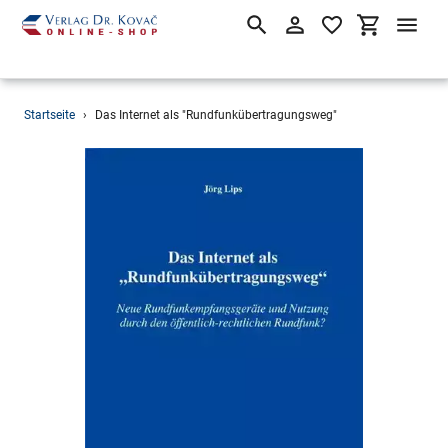
Suchen
Einloggen
Einkaufsw
Direkt
Startseite
›
Das Internet als "Rundfunkübertragungsweg"
zum
Inhalt