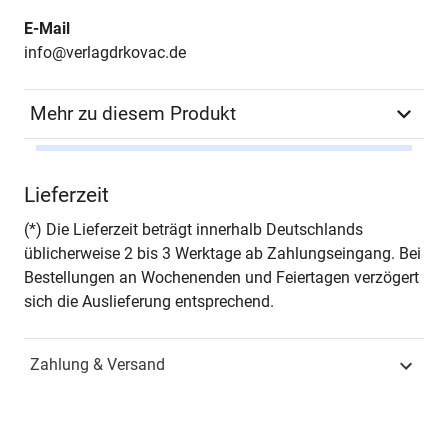
E-Mail
info@verlagdrkovac.de
Mehr zu diesem Produkt
Autor*in
Jörg Lips
Lieferzeit
Seiten
204
(*) Die Lieferzeit beträgt innerhalb Deutschlands
üblicherweise 2 bis 3 Werktage ab Zahlungseingang. Bei
Jahr
Hamburg 2004
Bestellungen an Wochenenden und Feiertagen verzögert
sich die Auslieferung entsprechend.
ISBN
978-3-8300-1615-1
Zahlung & Versand
Fachdisziplin
Zivilrecht & Arbeitsrecht
Schriftenreihe
Recht der Neuen Medien