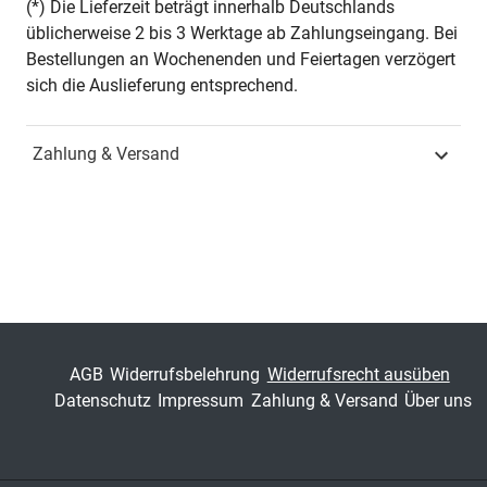
(*) Die Lieferzeit beträgt innerhalb Deutschlands
üblicherweise 2 bis 3 Werktage ab Zahlungseingang. Bei
Jahr
Hamburg 2020
Bestellungen an Wochenenden und Feiertagen verzögert
sich die Auslieferung entsprechend.
ISBN
978-3-339-11784-7
Zahlung & Versand
Fachdisziplin
Staatsrecht,
Verfassungsrecht &
Völkerrecht
Schriftenreihe
Studien zum Völker- und
Europarecht
ISSN
1613-0979
AGB
Widerrufsbelehrung
Widerrufsrecht ausüben
Band
170
Datenschutz
Impressum
Zahlung & Versand
Über uns
Fachbereich
Jura