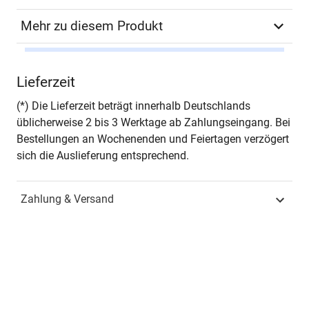
Mehr zu diesem Produkt
Autor*in
Ines Timke
Lieferzeit
Seiten
284
(*) Die Lieferzeit beträgt innerhalb Deutschlands
üblicherweise 2 bis 3 Werktage ab Zahlungseingang. Bei
Jahr
Hamburg 2012
Bestellungen an Wochenenden und Feiertagen verzögert
sich die Auslieferung entsprechend.
ISBN
978-3-8300-6335-3
Zahlung & Versand
Fachdisziplin
Zivilrecht & Arbeitsrecht
Schriftenreihe
Schriftenreihe
arbeitsrechtliche
Forschungsergebnisse
ISSN
1435-6848