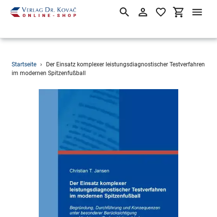
Suchen
Einloggen
Einkaufsw
Direkt
Startseite
›
Der Einsatz komplexer leistungsdiagnostischer Testverfahren
zum
im modernen Spitzenfußball
Inhalt