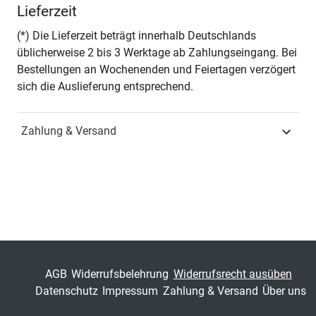
Lieferzeit
Seiten
242
(*) Die Lieferzeit beträgt innerhalb Deutschlands
üblicherweise 2 bis 3 Werktage ab Zahlungseingang. Bei
Jahr
Hamburg 2015
Bestellungen an Wochenenden und Feiertagen verzögert
sich die Auslieferung entsprechend.
ISBN
978-3-8300-8332-0
Zahlung & Versand
Schriftenreihe
Schriften zur
Sportwissenschaft
ISSN
1435-6546
Band
129
Fachbereich
Naturwissenschaft,
Technik & Medizin
AGB
Widerrufsbelehrung
Widerrufsrecht ausüben
Datenschutz
Impressum
Zahlung & Versand
Über uns