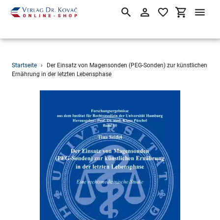
Suchen
Einloggen
Einkaufsw
Direkt
Startseite
›
Der Einsatz von Magensonden (PEG-Sonden) zur künstlichen
zum
Ernährung in der letzten Lebensphase
Inhalt