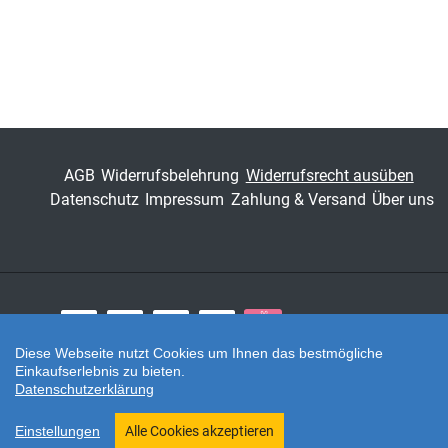
AGB
Widerrufsbelehrung
Widerrufsrecht ausüben
Datenschutz
Impressum
Zahlung & Versand
Über uns
Zahlungsarten
Diese Webseite nutzt Cookies um Ihnen das bestmögliche
Einkaufserlebnis zu bieten.
Twitter
Datenschutzerklärung
Shop erstellt mit VersaCommerce.
Einstellungen
Alle Cookies akzeptieren