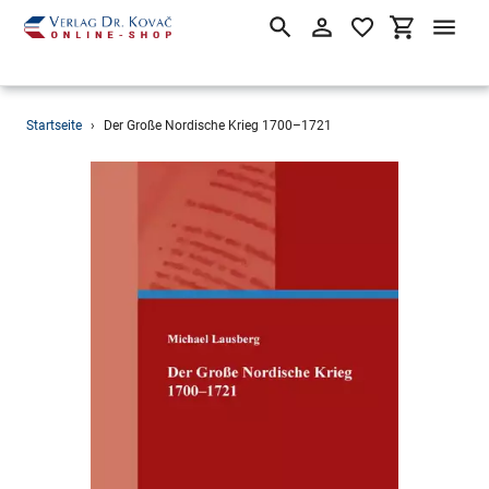
Suchen
Einloggen
Einkaufsw
Direkt
Startseite
›
Der Große Nordische Krieg 1700–1721
zum
Inhalt