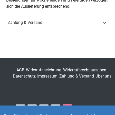
Bestellungen an Wochenenden und Feiertagen verzögert
sich die Auslieferung entsprechend.
ISBN
978-3-339-11116-6
Zahlung & Versand
Fachdisziplin
Wirtschaftsrecht &
Handelsrecht
Schriftenreihe
Schriften zum
Verbraucherrecht
ISSN
2197-6813
AGB
Widerrufsbelehrung
Widerrufsrecht ausüben
Band
9
Datenschutz
Impressum
Zahlung & Versand
Über uns
Fachbereich
Jura
Zahlungsarten