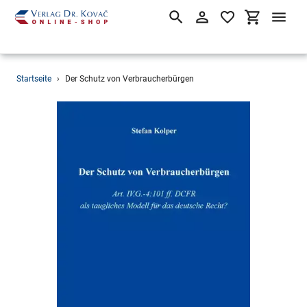
Suchen
Einloggen
Einkaufsw
Direkt
Startseite
›
Der Schutz von Verbraucherbürgen
zum
Inhalt