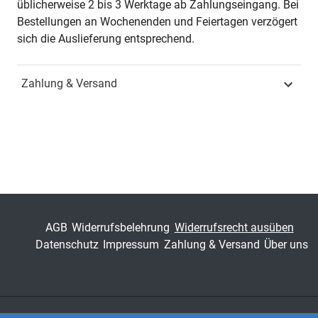
üblicherweise 2 bis 3 Werktage ab Zahlungseingang. Bei
Jahr
Hamburg 1998
Bestellungen an Wochenenden und Feiertagen verzögert
sich die Auslieferung entsprechend.
ISBN
978-3-86064-813-1
Zahlung & Versand
Schriftenreihe
Studien zur Kindheits-
und Jugendforschung
ISSN
1435-6791
Band
18
Fachbereich
Sozialwissenschaft
AGB
Widerrufsbelehrung
Widerrufsrecht ausüben
Datenschutz
Impressum
Zahlung & Versand
Über uns