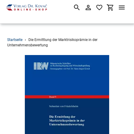
Suchen
Einloggen
Einkaufsw
Direkt
Startseite
›
Die Ermittlung der Marktrisikoprämie in der
zum
Unternehmensbewertung
Inhalt