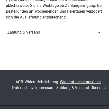
üblicherweise 2 bis 3 Werktage ab Zahlungseingang. Bei
Jahr
Hamburg 2018
Bestellungen an Wochenenden und Feiertagen verzögert
sich die Auslieferung entsprechend.
ISBN
978-3-339-10140-2
Zahlung & Versand
Fachdisziplin
Unternehmensführung &
Organisation
Schriftenreihe
Schriften zur Existenz-
und
Unternehmensgründung
ISSN
2196-0054
AGB
Widerrufsbelehrung
Widerrufsrecht ausüben
Band
6
Datenschutz
Impressum
Zahlung & Versand
Über uns
Fachbereich
Wirtschaft