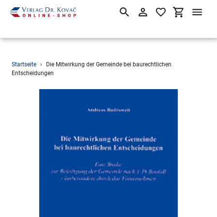
Suchen
Einloggen
Einkaufsw
Direkt
Startseite
›
Die Mitwirkung der Gemeinde bei baurechtlichen
zum
Entscheidungen
Inhalt