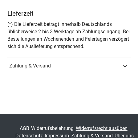
Autor*in
Andreas Budroweit
Lieferzeit
Seiten
520
(*) Die Lieferzeit beträgt innerhalb Deutschlands
üblicherweise 2 bis 3 Werktage ab Zahlungseingang. Bei
Jahr
Hamburg 2004
Bestellungen an Wochenenden und Feiertagen verzögert
sich die Auslieferung entsprechend.
ISBN
978-3-8300-1345-7
Zahlung & Versand
Fachdisziplin
Verwaltungsrecht &
Sozialrecht
Schriftenreihe
Studien zum
Verwaltungsrecht
ISSN
1613-1002
Band
4
AGB
Widerrufsbelehrung
Widerrufsrecht ausüben
Datenschutz
Impressum
Zahlung & Versand
Über uns