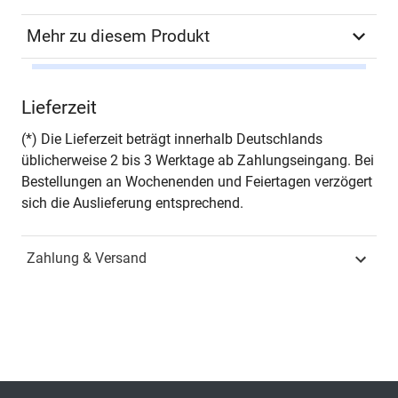
Mehr zu diesem Produkt
Autor*in
Anna Reike
Lieferzeit
Seiten
278
(*) Die Lieferzeit beträgt innerhalb Deutschlands
üblicherweise 2 bis 3 Werktage ab Zahlungseingang. Bei
Jahr
Hamburg 2012
Bestellungen an Wochenenden und Feiertagen verzögert
sich die Auslieferung entsprechend.
ISBN
978-3-8300-6291-2
Zahlung & Versand
Fachdisziplin
Verwaltungsrecht &
Sozialrecht
Schriftenreihe
Schriften zum
Medienrecht
ISSN
1613-2831