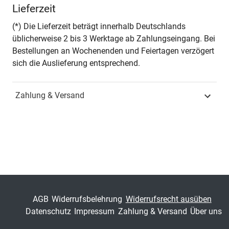
Lieferzeit
Seiten
448
(*) Die Lieferzeit beträgt innerhalb Deutschlands
üblicherweise 2 bis 3 Werktage ab Zahlungseingang. Bei
Jahr
Hamburg 2018
Bestellungen an Wochenenden und Feiertagen verzögert
sich die Auslieferung entsprechend.
ISBN
978-3-8300-9798-3
Zahlung & Versand
Fachdisziplin
Sonderpädagogik &
Heilpädagogik
Schriftenreihe
Sonderpädagogik in
Forschung und Praxis
ISSN
1618-6028
Band
44
AGB
Widerrufsbelehrung
Widerrufsrecht ausüben
Datenschutz
Impressum
Zahlung & Versand
Über uns
Fachbereich
Sozialwissenschaft