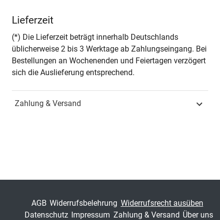
Autor*in
Matthias Donat
Lieferzeit
Seiten
144
(*) Die Lieferzeit beträgt innerhalb Deutschlands
üblicherweise 2 bis 3 Werktage ab Zahlungseingang. Bei
Jahr
Hamburg 2010
Bestellungen an Wochenenden und Feiertagen verzögert
sich die Auslieferung entsprechend.
ISBN
978-3-8300-5031-5
Zahlung & Versand
Schriftenreihe
Studienreihe
psychologische
Forschungsergebnisse
ISSN
1435-666X
Band
150
Fachbereich
Sozialwissenschaft
AGB
Widerrufsbelehrung
Widerrufsrecht ausüben
Datenschutz
Impressum
Zahlung & Versand
Über uns