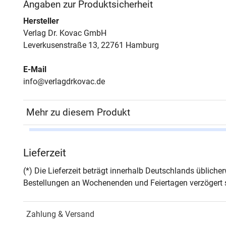
Angaben zur Produktsicherheit
Hersteller
Verlag Dr. Kovac GmbH
Leverkusenstraße 13, 22761 Hamburg
E-Mail
info@verlagdrkovac.de
Mehr zu diesem Produkt
Autor*in
Lars
Lieferzeit
Seiten
178
(*) Die Lieferzeit beträgt innerhalb Deutschlands üblich
Bestellungen an Wochenenden und Feiertagen verzögert s
Jahr
Hamb
Zahlung & Versand
ISBN
978-