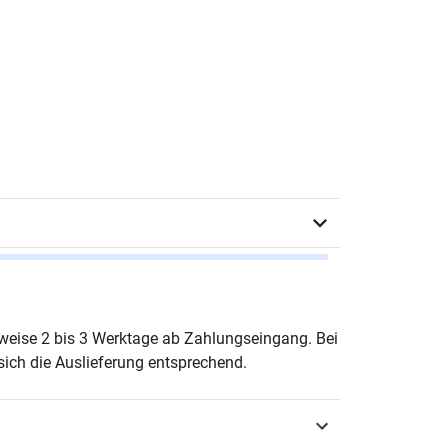
 C. Deepen
erweise 2 bis 3 Werktage ab Zahlungseingang. Bei
ich die Auslieferung entsprechend.
urg 2020
3-339-11322-1