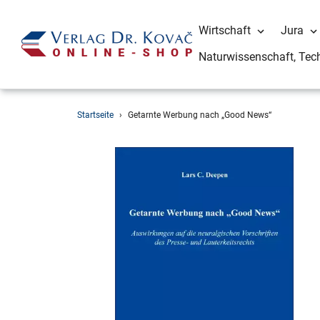
Wirtschaft
Jura
Naturwissenschaft, Tec
Direkt
Startseite
›
Getarnte Werbung nach „Good News“
zum
Inhalt