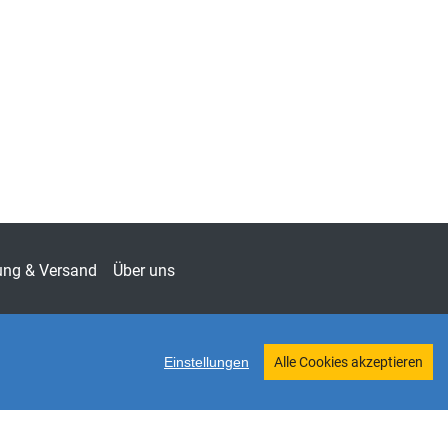
ltungsrecht & Sozialrecht
iften zum Medienrecht
-2831
ung & Versand
Über uns
Einstellungen
Alle Cookies akzeptieren
Twitter
Shop erstellt mit VersaCommerce.