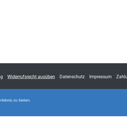
Fachdisziplin
Verwa
Schriftenreihe
Schr
ISSN
1613
Band
50
Fachbereich
Jura
ng
Widerrufsrecht ausüben
Datenschutz
Impressum
Zahl
lebnis zu bieten.