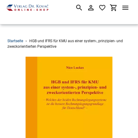
Suchen
Einloggen
Einkaufsw
Direkt
Startseite
›
HGB und IFRS für KMU aus einer system-, prinzipien- und
zum
zweckorientierten Perspektive
Inhalt