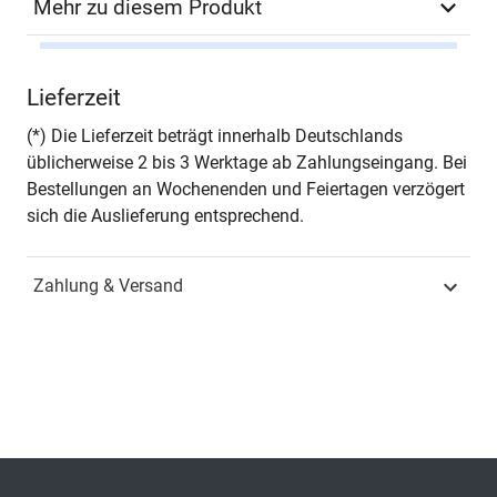
Mehr zu diesem Produkt
Autor*in
Nico Luckas
Lieferzeit
Seiten
596
(*) Die Lieferzeit beträgt innerhalb Deutschlands
üblicherweise 2 bis 3 Werktage ab Zahlungseingang. Bei
Jahr
Hamburg 2022
Bestellungen an Wochenenden und Feiertagen verzögert
sich die Auslieferung entsprechend.
ISBN
978-3-339-12892-8
Zahlung & Versand
Fachdisziplin
Rechnungswesen &
Finanzen
Schriftenreihe
Internationale
Rechnungslegung
ISSN
1864-3817