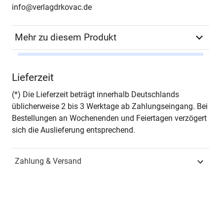
info@verlagdrkovac.de
Mehr zu diesem Produkt
Autor*in
Svetlana Maksimovic
Lieferzeit
Seiten
320
(*) Die Lieferzeit beträgt innerhalb Deutschlands
üblicherweise 2 bis 3 Werktage ab Zahlungseingang. Bei
Jahr
Hamburg 2019
Bestellungen an Wochenenden und Feiertagen verzögert
sich die Auslieferung entsprechend.
ISBN
978-3-339-10608-7
Zahlung & Versand
Fachdisziplin
Rechnungswesen &
Finanzen
Schriftenreihe
Internationale
Rechnungslegung