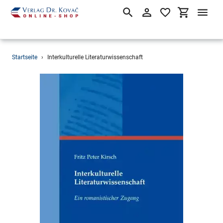
Suchen
Einloggen
Einkaufsw
Direkt
Startseite
›
Interkulturelle Literaturwissenschaft
zum
Inhalt