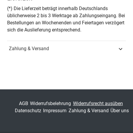
Seiten
298
(*) Die Lieferzeit beträgt innerhalb Deutschlands
üblicherweise 2 bis 3 Werktage ab Zahlungseingang. Bei
Jahr
Hamburg 2011
Bestellungen an Wochenenden und Feiertagen verzögert
sich die Auslieferung entsprechend.
ISBN
978-3-8300-5491-7
Zahlung & Versand
Schriftenreihe
Studien zur Romanistik
ISSN
1610-756X
Band
20
Fachbereich
Geisteswissenschaft
AGB
Widerrufsbelehrung
Widerrufsrecht ausüben
Datenschutz
Impressum
Zahlung & Versand
Über uns