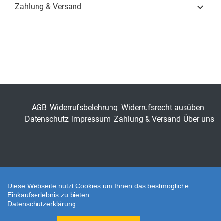
Zahlung & Versand
Schriftenreihe
PHILOLOGIA –
Sprachwissenschaftliche
Forschungsergebnisse
ISSN
1435-6570
Band
206
Fachbereich
Geisteswissenschaft
AGB
Widerrufsbelehrung
Widerrufsrecht ausüben
Datenschutz
Impressum
Zahlung & Versand
Über uns
Zahlungsarten
Diese Webseite nutzt Cookies um Ihnen das bestmögliche
Einkaufserlebnis zu bieten.
Datenschutzerklärung
Twitter