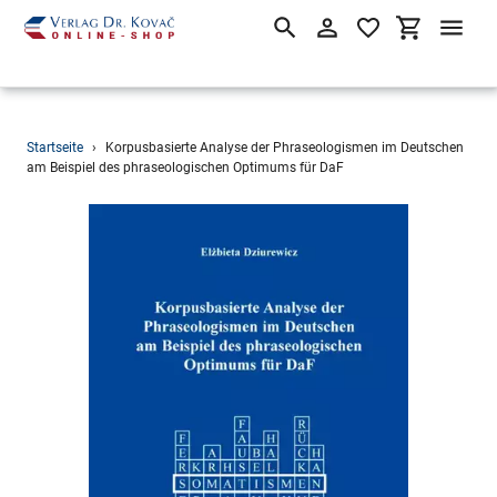
Suchen
Einloggen
Einkaufsw
Direkt
Startseite
›
Korpusbasierte Analyse der Phraseologismen im Deutschen
zum
am Beispiel des phraseologischen Optimums für DaF
Inhalt