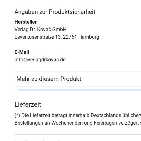
Angaben zur Produktsicherheit
Hersteller
Verlag Dr. Kovač GmbH
Leverkusenstraße 13, 22761 Hamburg
E-Mail
info@verlagdrkovac.de
Mehr zu diesem Produkt
Autor*in
Ann-K
Lieferzeit
Seiten
452
(*) Die Lieferzeit beträgt innerhalb Deutschlands üblich
Bestellungen an Wochenenden und Feiertagen verzögert s
Jahr
Hamb