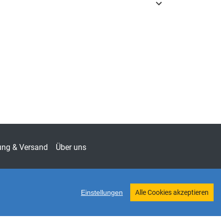
3-8300-9900-0
chaftsrecht & Handelsrecht
iften zum Bank- und Kapitalmarktrecht
-851X
ung & Versand
Über uns
Einstellungen
Alle Cookies akzeptieren
Twitter