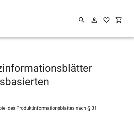
Suchen
Einloggen
Einkau
zinformationsblätter
nsbasierten
iel des Produktinformationsblattes nach § 31