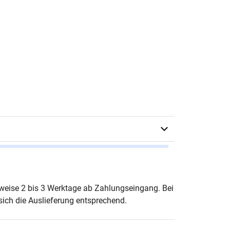
atrin Dittschar
erweise 2 bis 3 Werktage ab Zahlungseingang. Bei
ich die Auslieferung entsprechend.
urg 2018