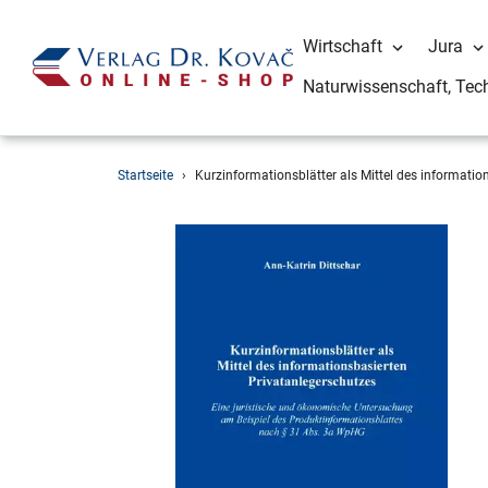
Wirtschaft
Jura
Naturwissenschaft, Tec
Direkt
Startseite
›
Kurzinformationsblätter als Mittel des informatio
zum
Inhalt