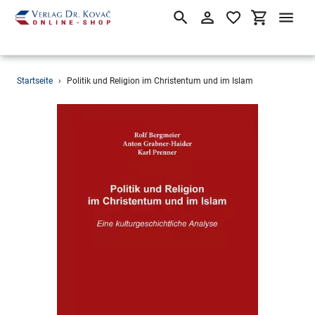
Suchen
Einloggen
Einkaufsw
Direkt
Startseite
›
Politik und Religion im Christentum und im Islam
zum
Inhalt