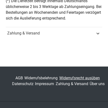
(*) Die Lieferzeit beträgt innerhalb Deutschlands
üblicherweise 2 bis 3 Werktage ab Zahlungseingang. Bei
Seiten
172
Bestellungen an Wochenenden und Feiertagen verzögert
sich die Auslieferung entsprechend.
Jahr
Hamburg 2016
Zahlung & Versand
ISBN
978-3-8300-9075-5
Schriftenreihe
Schriften zur
Kulturgeschichte
ISSN
1862-7277
Band
39
AGB
Widerrufsbelehrung
Widerrufsrecht ausüben
Datenschutz
Impressum
Zahlung & Versand
Über uns
Fachbereich
Geisteswissenschaft