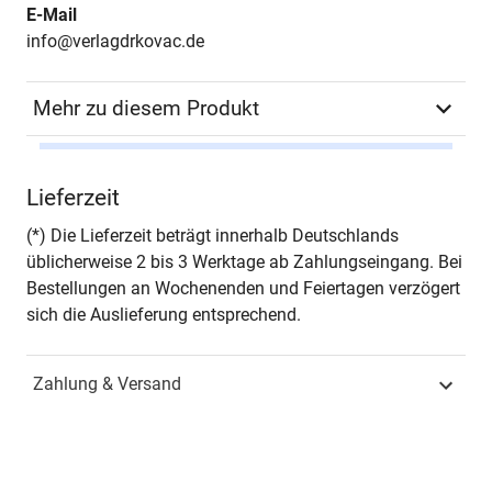
E-Mail
info@verlagdrkovac.de
Mehr zu diesem Produkt
Autor*in
Peter Albrecht
Lieferzeit
Seiten
238
(*) Die Lieferzeit beträgt innerhalb Deutschlands
üblicherweise 2 bis 3 Werktage ab Zahlungseingang. Bei
Jahr
Hamburg 2002
Bestellungen an Wochenenden und Feiertagen verzögert
sich die Auslieferung entsprechend.
ISBN
978-3-8300-0617-6
Zahlung & Versand
Fachdisziplin
Verwaltungsrecht &
Sozialrecht
Schriftenreihe
Studien zur