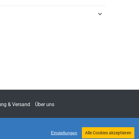
3-339-13066-2
chsenenpädagogik, Wirtschaftspädagogik &
fspädagogik
en zur Berufs- und Professionsforschung
-7244
alwissenschaft
ung & Versand
Über uns
Einstellungen
Alle Cookies akzeptieren