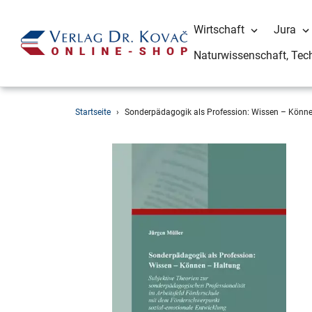
Wirtschaft
Jura
Naturwissenschaft, Tec
Direkt
Startseite
›
Sonderpädagogik als Profession: Wissen – Könn
zum
Inhalt