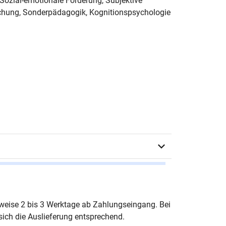
 Sozial-emotionale Förderung, Subjektive
rschung, Sonderpädagogik, Kognitionspsychologie
en Müller
erweise 2 bis 3 Werktage ab Zahlungseingang. Bei
ich die Auslieferung entsprechend.
urg 2022