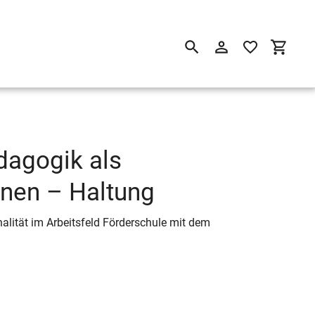
Suchen
Einloggen
Einkau
dagogik als
nnen – Haltung
lität im Arbeitsfeld Förderschule mit dem