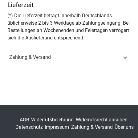
Lieferzeit
Seiten
336
(*) Die Lieferzeit beträgt innerhalb Deutschlands
üblicherweise 2 bis 3 Werktage ab Zahlungseingang. Bei
Jahr
Hamburg 2006
Bestellungen an Wochenenden und Feiertagen verzögert
sich die Auslieferung entsprechend.
ISBN
978-3-8300-2206-0
Zahlung & Versand
Schriftenreihe
Schriften zur
Entwicklungspsychologie
ISSN
1617-2078
Band
12
Fachbereich
Sozialwissenschaft
AGB
Widerrufsbelehrung
Widerrufsrecht ausüben
Datenschutz
Impressum
Zahlung & Versand
Über uns