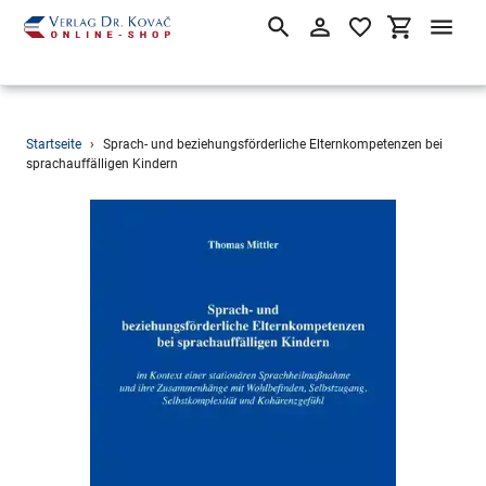
Suchen
Einloggen
Einkaufsw
Direkt
Startseite
›
Sprach- und beziehungsförderliche Elternkompetenzen bei
zum
sprachauffälligen Kindern
Inhalt