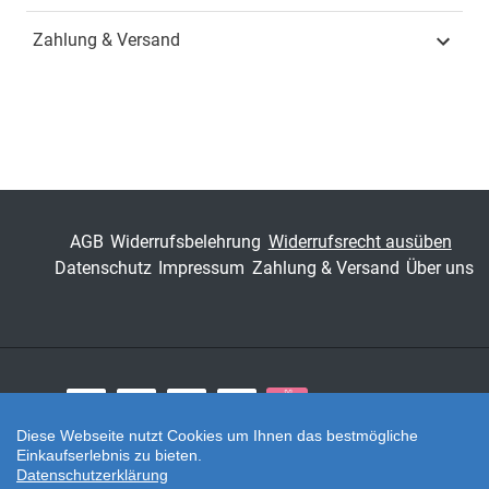
Zahlung & Versand
Schriftenreihe
Studienreihe
psychologische
Forschungsergebnisse
ISSN
1435-666X
Band
126
AGB
Widerrufsbelehrung
Widerrufsrecht ausüben
Fachbereich
Sozialwissenschaft
Datenschutz
Impressum
Zahlung & Versand
Über uns
Zahlungsarten
Diese Webseite nutzt Cookies um Ihnen das bestmögliche
Einkaufserlebnis zu bieten.
Twitter
Datenschutzerklärung