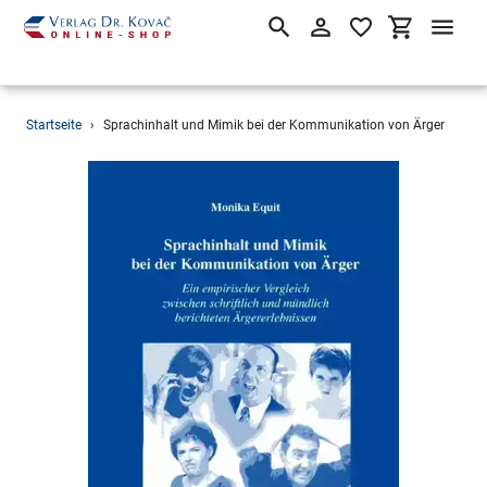
Suchen
Einloggen
Einkaufsw
Direkt
Startseite
›
Sprachinhalt und Mimik bei der Kommunikation von Ärger
zum
Inhalt