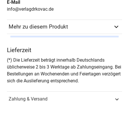
E-Mail
info@verlagdrkovac.de
Mehr zu diesem Produkt
Autor*in
Natasha I. Schlothauer
Lieferzeit
Seiten
238
(*) Die Lieferzeit beträgt innerhalb Deutschlands
üblicherweise 2 bis 3 Werktage ab Zahlungseingang. Bei
Jahr
Hamburg 2010
Bestellungen an Wochenenden und Feiertagen verzögert
sich die Auslieferung entsprechend.
ISBN
978-3-8300-5064-3
Zahlung & Versand
Fachdisziplin
Strafrecht & Kriminologie
Schriftenreihe
Strafrecht in Forschung
und Praxis