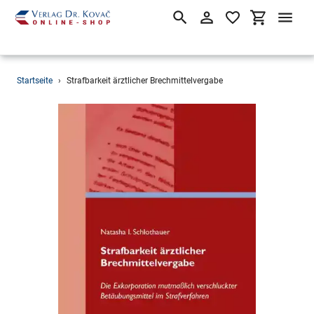
Suchen
Einloggen
Einkaufsw
Direkt
Startseite
›
Strafbarkeit ärztlicher Brechmittelvergabe
zum
Inhalt